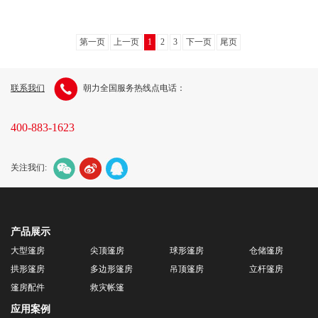
第一页
上一页
1
2
3
下一页
尾页
联系我们
朝力全国服务热线点电话：
400-883-1623
关注我们:
产品展示
大型篷房
尖顶篷房
球形篷房
仓储篷房
拱形篷房
多边形篷房
吊顶篷房
立杆篷房
篷房配件
救灾帐篷
应用案例