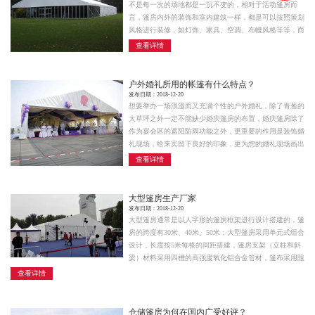
不是每一次的场地都是一沉不变的，相对于活动篷房而
言，篷房内外的装饰和室内建筑一样，都是可以按照策划
风格进行装修，如灯饰、家具、空调、布幔风格等等，而
篷房的篷布是可以印制或者张贴宣传广告和公司logo的，
查看详情
让顾客一眼就能看清楚本次活动的主题和宣传的重点。
户外婚礼所用的帐篷有什么特点？
发布日期：2018-12-20
想要举办一场浪漫而又充满个性的户外婚礼，除了青葱的
大草坪之外一定不能缺少婚庆篷房的布置，婚庆篷房除了
作为宴会区的遮阳防雨功能之外，更重要的作用是装饰婚
礼现场，给来宾留下良好的印象，更为您的婚礼现场画出
一道美丽的风景线。
查看详情
大型篷房生产厂家
发布日期：2018-12-20
大型篷房通常是以人字形的篷房框架进行设计搭建的，篷
房的跨度有30米、40米、50米；大型篷房采用单元式组合
设计，长度按5米每格的间距搭建，篷房支架（立柱和斜
梁）材料采用四槽的高强度氧化铝合金管材，篷布采用阻
燃的双面PVC合成纤维布，符合欧洲DIN4102B1、M2标
查看详情
准。篷布的颜色款式都是可以定制选择的，透光半透光带
窗透明等等。
仓储篷房为何在国内广受好评？