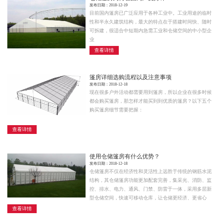
发布日期：2018-12-19
目前国内篷房已广泛应用于各种工业中。工业用途的临时
性和半永久建筑结构，最大的特点在于搭建时间快、随时
可拆建，很适合中短期内急需工业和仓储空间的中小型企
业
查看详情
篷房详细选购流程以及注意事项
发布日期：2018-12-18
现在很多户外活动都需要用到篷房，所以企业在很多时候
都会购买篷房，那怎样才能买到到优质的篷房？以下五个
购买篷房细节需要把握：
查看详情
使用仓储篷房有什么优势？
发布日期：2018-12-18
仓储篷房不仅在经济性和灵活性上远胜于传统的钢筋水泥
结构，其仓储篷房功能更加配套完善，集采光、消防、监
控、排水、电力、通风、门禁、防雷于一体，采用多层新
型仓储空间，快速可移动仓库，让仓储更经济、更省心
查看详情