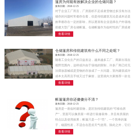
篷房为何能有效解决企业的仓储问题？
发布日期：2018-12-25
对于企业工厂而言，厂房面积不足或者货物过多没有办法
储存的问题时常都存在着，但是传统建筑无论是成本还是
效率都存在一定的影响，所以逐渐有企业选择在户外场地
搭建大型厂房仓储帐篷。仓储帐篷作为临时性的厂房或者
仓库都是比较好的选择。
查看详情
仓储篷房和传统建筑有什么不同之处呢？
发布日期：2018-12-25
随着工业化生产的日益发达，越来越多工厂、商家出现在
视野范围内，这样或许由于场地的限制，许多厂商已经无
法摆放器械或是货物的存放成了一大问题，室内建筑或许
成本太高而且手续又过于麻烦，这里就向大家推荐一款仓
储篷房
查看详情
帐篷篷房你还傻傻分不清？
发布日期：2018-12-25
篷房是一座临时建筑物，是区别传统建筑的“可移动房
产”，里面可以像房屋一样进行装修装饰，并且有房屋的
特点以及使用效果；帐篷只是一个“壳”，一个简单的篷
子，稳固性差，不适合在恶劣天气使用。除此之外，它们
之间还有哪些差异和区别呢？
查看详情