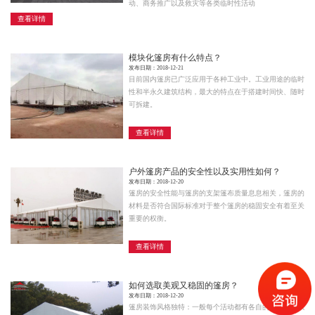
动、商务推广以及救灾等各类临时性活动
查看详情
模块化篷房有什么特点？
发布日期：2018-12-21
目前国内篷房已广泛应用于各种工业中。工业用途的临时
性和半永久建筑结构，最大的特点在于搭建时间快、随时
可拆建。
查看详情
户外篷房产品的安全性以及实用性如何？
发布日期：2018-12-20
篷房的安全性能与篷房的支架篷布质量息息相关，篷房的
材料是否符合国际标准对于整个篷房的稳固安全有着至关
重要的权衡。
查看详情
如何选取美观又稳固的篷房？
发布日期：2018-12-20
篷房装饰风格独特：一般每个活动都有各自的主题，所以