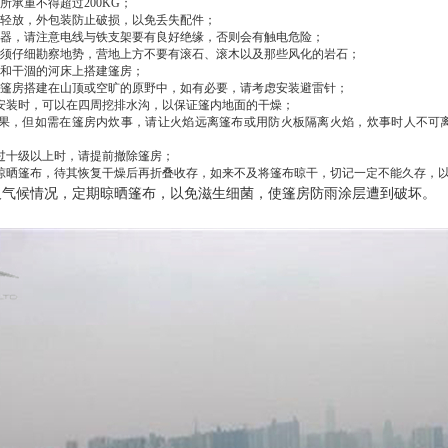
承重不得超过200KG；
轻放，外包装防止破损，以免丢失配件；
器，请注意电线与铁支架要有良好绝缘，否则会有触电危险；
须仔细勘察地势，营地上方不要有滚石、滚木以及那些风化的岩石；
和干涸的河床上搭建篷房；
篷房搭建在山顶或空旷的原野中，如有必要，请考虑安装避雷针；
安装时，可以在四周挖排水沟，以保证篷内地面的干燥；
果，但如需在篷房内炊事，请让火焰远离篷布或用防火板隔离火焰，炊事时人不可
过十级以上时，请提前撤除篷房；
晾晒篷布，待其恢复干燥后再折叠收存，如来不及将篷布晾干，切记一定不能久存，
及气候情况，定期晾晒篷布，以免滋生细菌，使篷房防雨涂层遭到破坏。