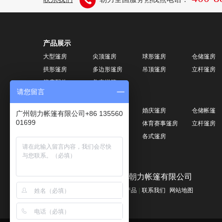
产品展示
大型篷房
尖顶篷房
球形篷房
仓储篷房
拱形篷房
多边形篷房
吊顶篷房
立杆篷房
篷房配件
救灾帐篷
请您留言
应用案例
活动篷房
展览篷房
婚庆篷房
仓储帐篷
广州朝力帐篷有限公司+86 135560
01699
球形篷房
尖顶篷房
体育赛事篷房
立杆篷房
膜结构
体育馆膜结构
各式篷房
广州朝力帐篷有限公司
篷房产品
|
联系我们
网站地图