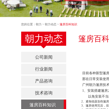
您的位置：
朝力
>
朝力动态
>
篷房百科知识
朝力动态
篷房百
公司新闻
行业新闻
目前各种新型篷房
那在日常安装使用
产品咨询
广州朝力篷房技术
1、安装搭建篷房
技术咨询
以免安装不当影响
2、避免锐器划伤篷房
篷房百科知识
3、篷房使用完后，应