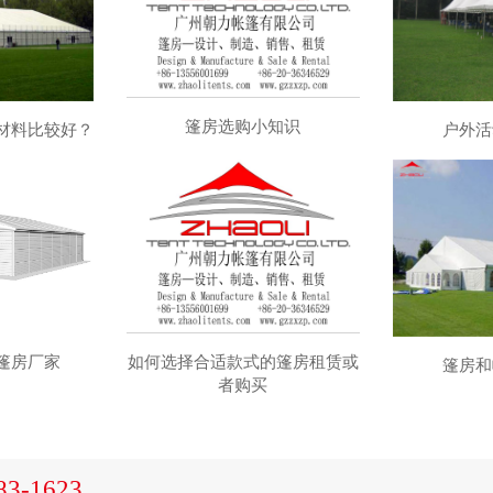
篷房选购小知识
材料比较好？
户外活
篷房厂家
如何选择合适款式的篷房租赁或
篷房和
者购买
83-1623