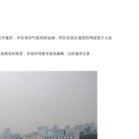
离开篷房，并安装排气扇排除油烟，而且应该在篷房四周放置灭火设
以免着色和霉变，存放环境要求避免暴晒，以防篷布泛黄；