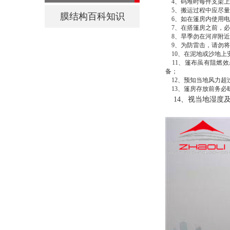
4、码堆时每件支架上所
5、搬运过程中应尽量
膜结构百科知识
6、如在篷房内使用电
7、在搭篷房之前，必
8、旱季勿在河岸附近
9、为防雷击，请勿将
10、在泥地或沙地上
11、篷布虽有阻燃效
备；
12、预知当地风力超
13、篷房存放前务必
14、视当地湿度