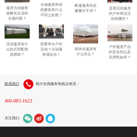
仓储篷房和传
帐篷篷房你还
篷房为何能有
适用活动篷房
统建筑有什么
傻傻分不清？
效解决企业的
的户外商业活
不同之处呢？
仓储问题？
动有哪些？
想要举办户外
活动篷房有什
户外篷房产品
模块化篷房有
活动？活动篷
么款式和配饰
的安全性以及
什么特点？
房满足你！
选择呢？
实用性如何？
联系我们
朝力全国服务热线点电话：
400-883-1623
关注我们: