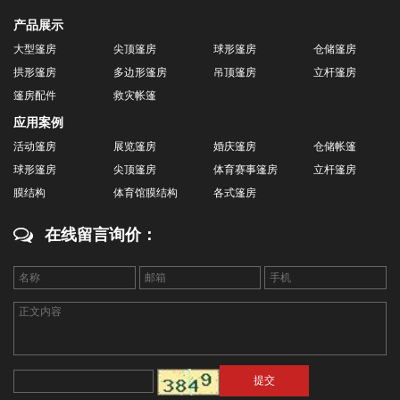
产品展示
大型篷房
尖顶篷房
球形篷房
仓储篷房
拱形篷房
多边形篷房
吊顶篷房
立杆篷房
篷房配件
救灾帐篷
应用案例
活动篷房
展览篷房
婚庆篷房
仓储帐篷
球形篷房
尖顶篷房
体育赛事篷房
立杆篷房
膜结构
体育馆膜结构
各式篷房
在线留言询价：