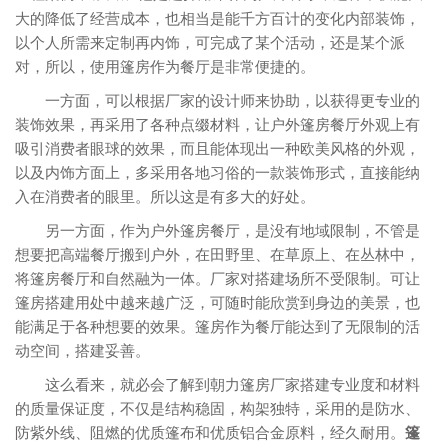
大的降低了经营成本，也相当是能千方百计的变化内部装饰，
以个人所需来定制再内饰，可完成了某个活动，还是某个派
对，所以，使用篷房作为餐厅是非常便捷的。
一方面，可以根据厂家的设计师来协助，以获得更专业的
装饰效果，再采用了各种点缀材料，让户外篷房餐厅外观上有
吸引消费者眼球的效果，而且能体现出一种欧美风格的外观，
以及内饰方面上，多采用各地习俗的一款装饰形式，直接能纳
入在消费者的眼里。所以这是有多大的好处。
另一方面，作为户外篷房餐厅，是没有地域限制，不管是
想要把高端餐厅搬到户外，在田野里、在草原上、在丛林中，
将篷房餐厅和自然融为一体。厂家对搭建场所不受限制。可让
篷房搭建用处中越来越广泛，可随时能欣赏到身边的美景，也
能满足于各种想要的效果。篷房作为餐厅能达到了无限制的活
动空间，搭建妥善。
这么看来，就必会了解到朝力篷房厂家搭建专业度和材料
的质量保证度，不仅是结构稳固，构架独特，采用的是防水、
防紫外线、阻燃的优质篷布和优质铝合金原料，经久耐用。
篷