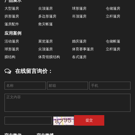
产品展示
大型篷房
尖顶篷房
球形篷房
仓储篷房
拱形篷房
多边形篷房
吊顶篷房
立杆篷房
篷房配件
救灾帐篷
应用案例
活动篷房
展览篷房
婚庆篷房
仓储帐篷
球形篷房
尖顶篷房
体育赛事篷房
立杆篷房
膜结构
体育馆膜结构
各式篷房
在线留言询价：