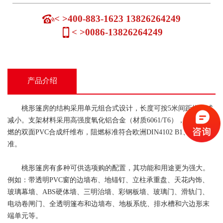
< >400-883-1623 13826264249
< >0086-13826264249
产品介绍
桃形篷房的结构采用单元组合式设计，
长度可按5米间距增长或
减小。
支架材料采用高强度氧化铝合金（材质6061/T6），篷布为阻
燃的双面PVC合成纤维布，阻燃标准
符合欧洲DIN4102 B1、M2标
准。
桃形篷房有多种可供选项购的配置，其功能和用途更为强大。
例如：带透明PVC窗的边墙布、地锚钉、立柱承重盘、天花内饰、
玻璃幕墙、ABS硬体墙、三明治墙、彩钢板墙、玻璃门、滑轨门、
电动卷闸门、全透明篷布和边墙布、地板系统、排水槽和六边形末
端单元等。