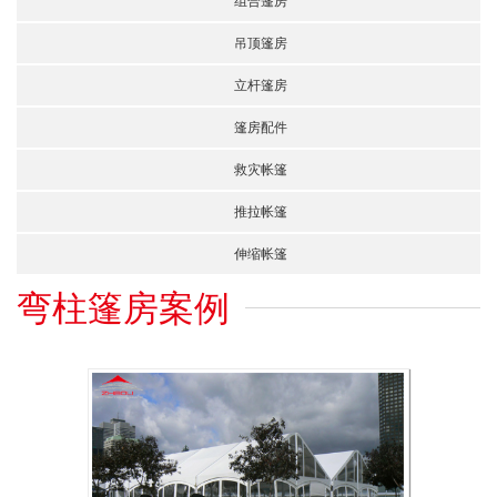
组合篷房
吊顶篷房
立杆篷房
篷房配件
救灾帐篷
推拉帐篷
伸缩帐篷
弯柱篷房案例