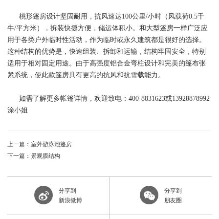
桃形篷房设计坚固耐用，抗风速达100公里/小时（风载荷0.5千
牛/平方米），拆装快捷方便，储运体积小。和大型篷房一样广泛应
用于各类户外临时性活动，作为临时或永久建筑都是很好的选择。
这种结构的优势是，快速组装、拆卸和运输，结构牢固安全，特别
适用于相对固定用途。由于高强度铝合金弯柱设计和完美的篷布张
紧系统，使此款篷房具有更高的抗风和抗雪载能力。
如需了解更多帐篷详情，欢迎致电：400-8831623或13928878992
涂小姐
上一篇：室外游泳池篷房
下一篇：景观膜结构
分享到
分享到
新浪微博
朋友圈