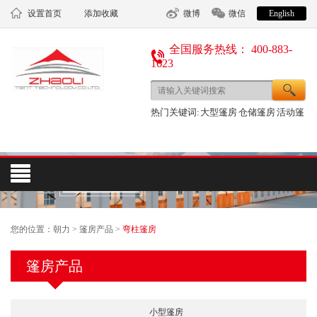
设置首页
添加收藏
微博
微信
English
全国服务热线： 400-883-
1623
热门关键词:
大型篷房
仓储篷房
活动篷
房
您的位置：
朝力
>
篷房产品
>
弯柱篷房
篷房产品
小型篷房