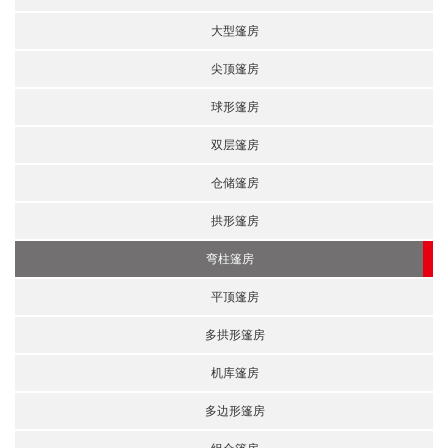
大型篷房
尖顶篷房
球形篷房
双层篷房
仓储篷房
拱形篷房
弯柱篷房
平顶篷房
多拱形篷房
机库篷房
多边形篷房