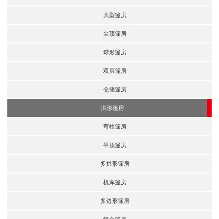
大型篷房
尖顶篷房
球形篷房
双层篷房
仓储篷房
拱形篷房
弯柱篷房
平顶篷房
多拱形篷房
机库篷房
多边形篷房