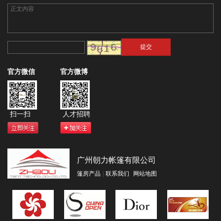
官方微信
官方微博
扫一扫
人才招聘
广州朝力帐篷有限公司
篷房产品
|
联系我们
网站地图