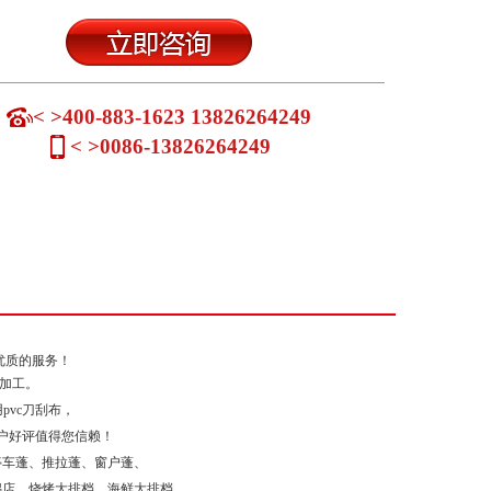
< >400-883-1623 13826264249
< >0086-13826264249
优质的服务！
装加工。
pvc刀刮布，
户好评值得您信赖！
停车蓬、推拉蓬、窗户蓬、
锅店，烧烤大排档，海鲜大排档，