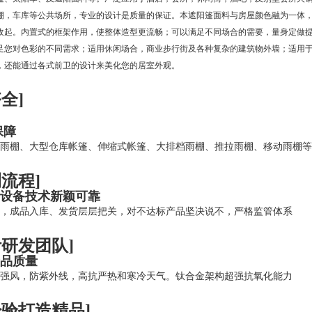
棚，车库等公共场所，专业的设计是质量的保证。本遮阳篷面料与房屋颜色融为一体
收起。内置式的框架作用，使整体造型更流畅；可以满足不同场合的需要，量身定做
足您对色彩的不同需求；适用休闲场合，商业步行街及各种复杂的建筑物外墙；适用
，还能通过各式前卫的设计来美化您的居室外观。
全]
保障
雨棚、大型仓库帐篷、伸缩式帐篷、大排档雨棚、推拉雨棚、移动雨棚等
流程]
设备技术新颖可靠
，成品入库、发货层层把关，对不达标产品坚决说不，严格监管体系
计研发团队]
品质量
强风，防紫外线，高抗严热和寒冷天气。钛合金架构超强抗氧化能力
经验打造精品
]