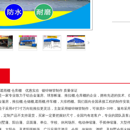
 遮雨棚 仓库棚 优惠实在 镀锌钢管制作 质量保证
是一家专业致力于铝合金篷房、球形帐篷、推拉棚,仓库棚的企业，拥有先进的技术、
金篷房，推拉棚,仓储棚,遮雨棚,停车棚，大排档棚。我们面向全国承接工程的制作安
子采用4寸5寸万向轮推拉更灵活，主架采用镀锌钢管制作，可保质8~10年，篷布采用
上，定制产品不支持退货，买家一定要把握好尺寸，全国均有老客户，专业的团队及客
别墅蓬、阳台蓬、店面蓬、单位、学校、休闲场所、电动伸缩蓬、手摇伸缩蓬、大型
篷、太阳伞、及遮阳面料等。广泛应用于酒店，会所，休闲街，酒吧，及别墅会所火