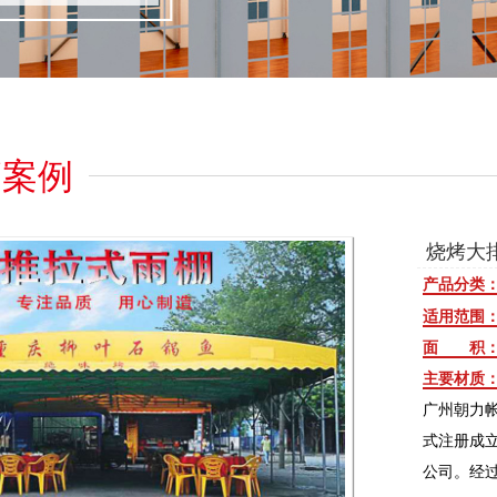
篷案例
烧烤大
产品分类
适用范围
面 积
主要材质
广州朝力帐
式注册成立
公司。经