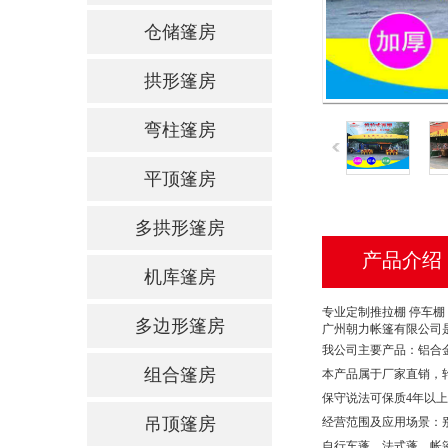
仓储篷房
拱形篷房
弯柱篷房
平顶篷房
多拱形篷房
产品介绍
机库篷房
专业定制推拉棚 停车棚
多边形篷房
广州朝力帐篷有限公司
我公司主要产品：铝合
组合篷房
本产品属于厂家直销，轮
保守说法可保质4年以
吊顶篷房
经营范围及应用场景：
自行车蓬、法式蓬、帐